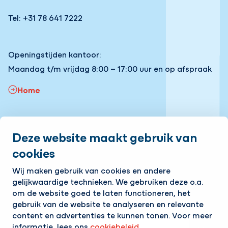
Tel: +31 78 641 7222
Openingstijden kantoor:
Maandag t/m vrijdag 8:00 – 17:00 uur en op afspraak
Home
Snel naar:
Deze website maakt gebruik van
Onze vacatures
Volg ons
cookies
Wij maken gebruik van cookies en andere
LinkedIn
Instagram
Facebook
YouTube
gelijkwaardige technieken. We gebruiken deze o.a.
om de website goed te laten functioneren, het
Op de hoogte blijven van het laatste nieuws?
Ontvang onze nieuwsbrief in je mailbox!
gebruik van de website te analyseren en relevante
content en advertenties te kunnen tonen. Voor meer
E-mailadres
informatie, lees ons
cookiebeleid
.