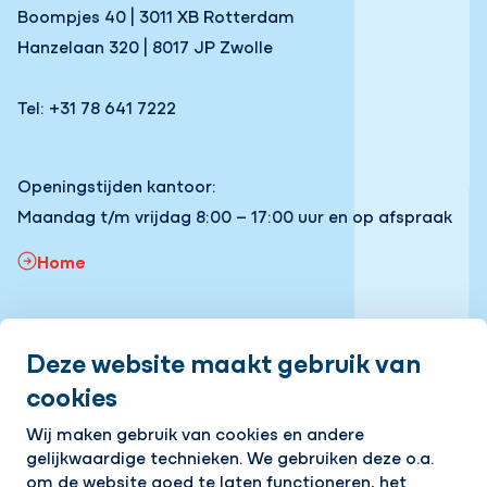
Boompjes 40 | 3011 XB Rotterdam
Hanzelaan 320 | 8017 JP Zwolle
Tel: +31 78 641 7222
Openingstijden kantoor:
Maandag t/m vrijdag 8:00 – 17:00 uur en op afspraak
Home
Snel naar:
Deze website maakt gebruik van
Onze vacatures
Volg ons
cookies
Wij maken gebruik van cookies en andere
LinkedIn
Instagram
Facebook
YouTube
gelijkwaardige technieken. We gebruiken deze o.a.
Op de hoogte blijven van het laatste nieuws?
om de website goed te laten functioneren, het