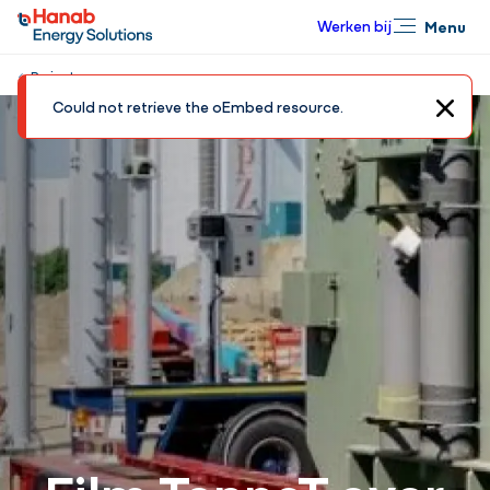
Werken bij
Menu
Sluiten
Projecten
F
Could not retrieve the oEmbed resource.
Sluite
o
u
t
m
e
l
d
i
n
Film TenneT over