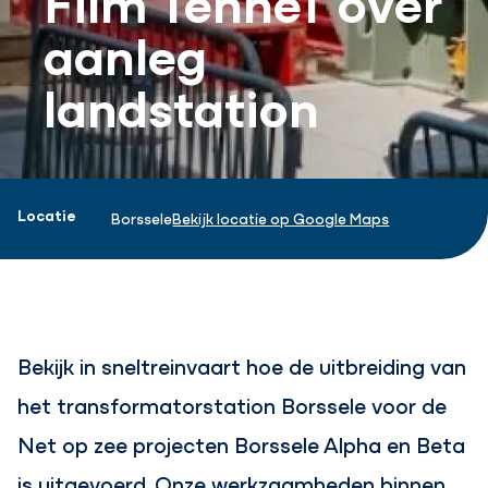
g
aanleg
landstation
Projectinformatie
Locatie
Borssele
Bekijk locatie op Google Maps
Bekijk in sneltreinvaart hoe de uitbreiding van
het transformatorstation Borssele voor de
Net op zee projecten Borssele Alpha en Beta
is uitgevoerd. Onze werkzaamheden binnen