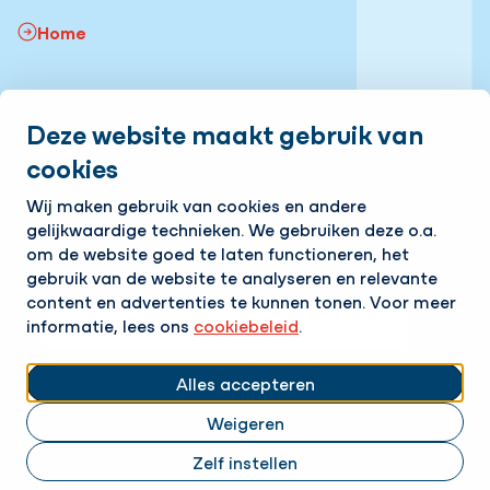
Home
Snel naar:
Deze website maakt gebruik van
Onze vacatures
Volg ons
cookies
Wij maken gebruik van cookies en andere
LinkedIn
Instagram
Facebook
YouTube
gelijkwaardige technieken. We gebruiken deze o.a.
Op de hoogte blijven van het laatste nieuws?
om de website goed te laten functioneren, het
Ontvang onze nieuwsbrief in je mailbox!
gebruik van de website te analyseren en relevante
content en advertenties te kunnen tonen. Voor meer
E-mailadres
informatie, lees ons
cookiebeleid
.
Ik ga akkoord met het
privacy statement.
Alles accepteren
Weigeren
Cookies aanpassen
Cookie statement | Hanab
Privacyverklaring | Hanab
Zelf instellen
Responsible disclosure | Hanab