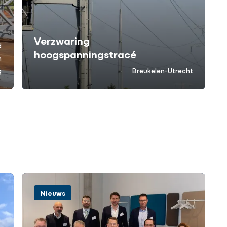
Verzwaring
d
hoogspanningstracé
n
g
Breukelen-Utrecht
Nieuws