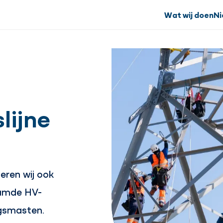
Wat wij doen
Ni
lijne
eren wij ook
aamde HV-
ngsmasten.