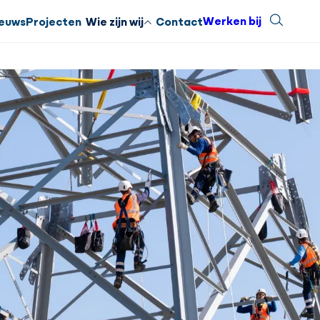
Werken bij
Zoeken
Sluiten
euws
Projecten
Wie zijn wij
Contact