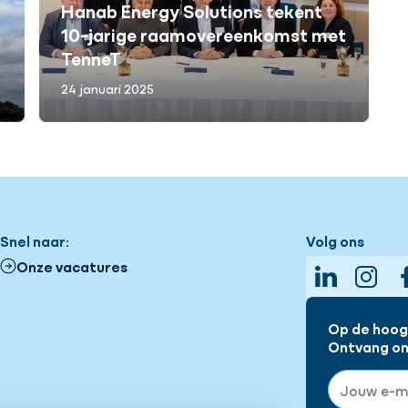
Hanab Energy Solutions tekent
10-jarige raamovereenkomst met
TenneT
24 januari 2025
Snel naar:
Volg ons
Onze vacatures
LinkedIn
Insta
Op de hoogt
Ontvang onz
E-mailadre