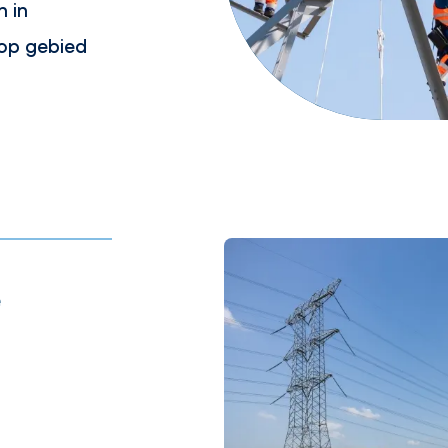
n in
op gebied
e