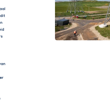
aal
dit
en
eid
rs
van
er
n