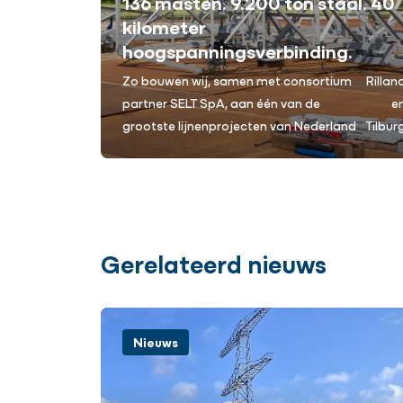
136 masten. 9.200 ton staal. 40
kilometer
hoogspanningsverbinding.
Zo bouwen wij, samen met consortium
Rillan
partner SELT SpA, aan één van de
e
grootste lijnenprojecten van Nederland
Tilbur
Gerelateerd nieuws
Nieuws