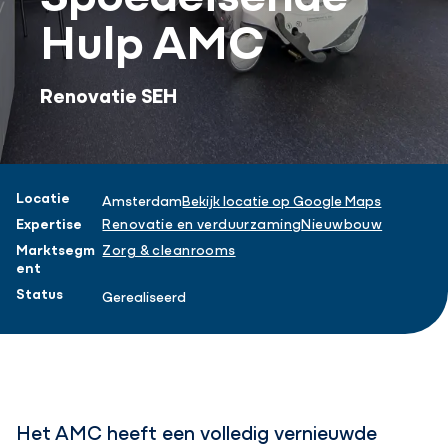
Hulp AMC
Renovatie SEH
Projectinformatie
Locatie
Amsterdam
Bekijk locatie op Google Maps
Expertise
Renovatie en verduurzaming
Nieuwbouw
Marktsegm
Zorg & cleanrooms
ent
Status
Gerealiseerd
Het AMC heeft een volledig vernieuwde