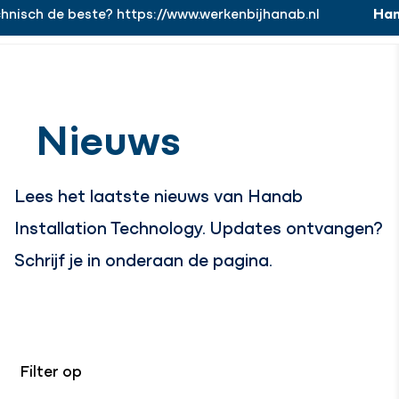
ch de beste? https://www.werkenbijhanab.nl
Hanab.
https://www.werkenbijhanab.nl
Werken bij
Menu
Sluiten
Nieuws
Lees het laatste nieuws van Hanab
Installation Technology. Updates ontvangen?
Schrijf je in onderaan de pagina.
Filter op