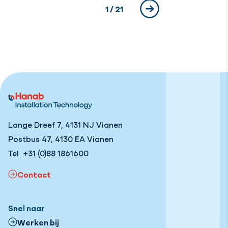
Huidige pagina
1
/ 21
Volgende
Lange Dreef 7, 4131 NJ Vianen
Postbus 47, 4130 EA Vianen
Tel
+31 (0)88 1861600
Contact
Snel naar
Werken bij