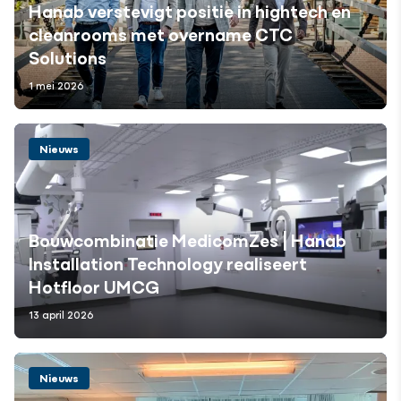
Hanab verstevigt positie in hightech en
cleanrooms met overname CTC
Solutions
1 mei 2026
Nieuws
Bouwcombinatie MedicomZes | Hanab
Installation Technology realiseert
Hotfloor UMCG
13 april 2026
Nieuws