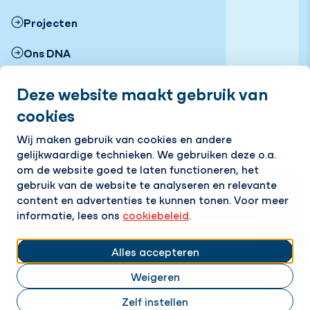
Projecten
Ons DNA
Vestigingen
Deze website maakt gebruik van
cookies
Nieuws
Volg ons
Wij maken gebruik van cookies en andere
gelijkwaardige technieken. We gebruiken deze o.a.
LinkedIn
Instagram
Facebook
YouTube
Flickr
om de website goed te laten functioneren, het
gebruik van de website te analyseren en relevante
Op de hoogte blijven van het laatste nieuws?
content en advertenties te kunnen tonen. Voor meer
Ontvang onze nieuwsbrief in je mailbox!
informatie, lees ons
cookiebeleid
.
E-mailadres
Alles accepteren
Ik ga akkoord met het
privacy statement.
Weigeren
Cookies aanpassen
Cookie beleid
Privacy policy
Zelf instellen