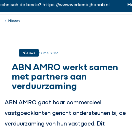
chnisch de beste? https://www.werkenbijhanab.nl
Ha
https://www.werkenbijhanab.nl
Werken bij
Menu
Sluiten
Nieuws
Nieuws
17 mei 2016
ABN AMRO werkt samen
met partners aan
verduurzaming
ABN AMRO gaat haar commercieel
vastgoedklanten gericht ondersteunen bij de
verduurzaming van hun vastgoed. Dit