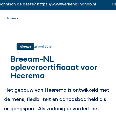
hnisch de beste? https://www.werkenbijhanab.nl
Han
https://www.werkenbijhanab.nl
Werken bij
Menu
Sluiten
Nieuws
Nieuws
25 mei 2016
Breeam-NL
oplevercertificaat voor
Heerema
Het gebouw van Heerema is ontwikkeld met
de mens, flexibiliteit en aanpasbaarheid als
uitgangspunt. Als zodanig bevordert het