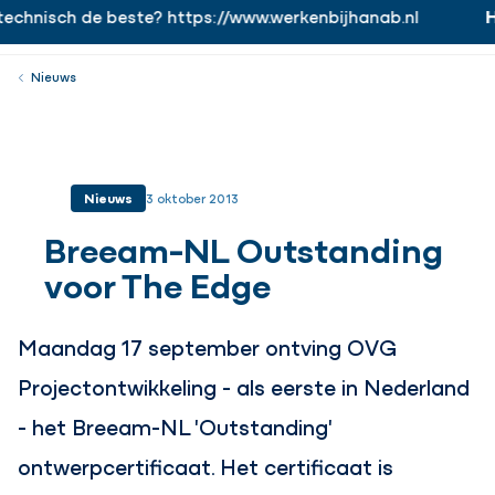
echnisch de beste? https://www.werkenbijhanab.nl
H
https://www.werkenbijhanab.nl
Werken bij
Menu
Sluiten
Nieuws
Nieuws
3 oktober 2013
Breeam-NL Outstanding
voor The Edge
Maandag 17 september ontving OVG
Projectontwikkeling - als eerste in Nederland
- het Breeam-NL 'Outstanding'
ontwerpcertificaat. Het certificaat is