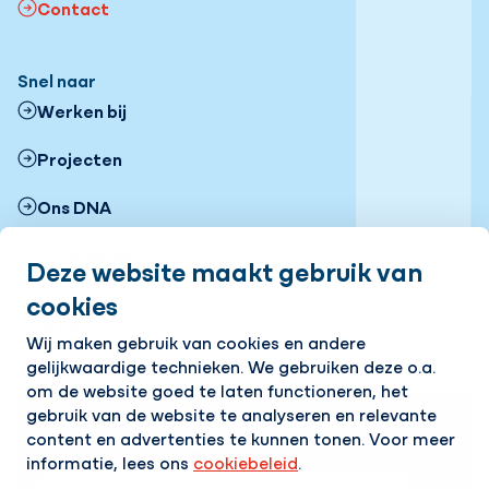
Contact
Snel naar
Werken bij
Projecten
Ons DNA
Vestigingen
Deze website maakt gebruik van
cookies
Nieuws
Volg ons
Wij maken gebruik van cookies en andere
gelijkwaardige technieken. We gebruiken deze o.a.
LinkedIn
Instagram
Facebook
YouTube
Flickr
om de website goed te laten functioneren, het
gebruik van de website te analyseren en relevante
Op de hoogte blijven van het laatste nieuws?
content en advertenties te kunnen tonen. Voor meer
Ontvang onze nieuwsbrief in je mailbox!
informatie, lees ons
cookiebeleid
.
E-mailadres