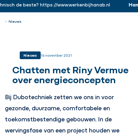
sch de beste? https://www.werkenbijhanab.nl
Hanab
https://www.werkenbijhanab.nl
Werken bij
Menu
Sluiten
Nieuws
Nieuws
16 november 2021
Chatten met Riny Vermue
over energieconcepten
Bij Dubotechniek zetten we ons in voor
gezonde, duurzame, comfortabele en
toekomstbestendige gebouwen. In de
wervingsfase van een project houden we