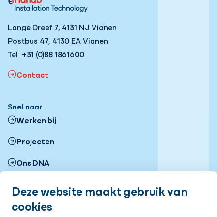
Lange Dreef 7, 4131 NJ Vianen
Postbus 47, 4130 EA Vianen
Tel
+31 (0)88 1861600
Contact
Snel naar
Werken bij
Projecten
Ons DNA
Vestigingen
Deze website maakt gebruik van
cookies
Nieuws
Volg ons