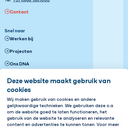
Contact
Snel naar
Werken bij
Projecten
Ons DNA
Vestigingen
Deze website maakt gebruik van
cookies
Nieuws
Volg ons
Wij maken gebruik van cookies en andere
gelijkwaardige technieken. We gebruiken deze o.a.
LinkedIn
Instagram
Facebook
YouTube
Flickr
om de website goed te laten functioneren, het
gebruik van de website te analyseren en relevante
Op de hoogte blijven van het laatste nieuws?
content en advertenties te kunnen tonen. Voor meer
Ontvang onze nieuwsbrief in je mailbox!