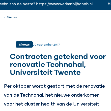
hnisch de beste? https://www.werkenbijhanab.nl
Han
https://www.werkenbijhanab.nl
Werken bij
Menu
Sluiten
Nieuws
Nieuws
20 september 2017
Contracten getekend voor
renovatie Technohal,
Universiteit Twente
Per oktober wordt gestart met de renovatie
van de Technohal, het nieuwe onderkomen
voor het cluster health van de Universiteit