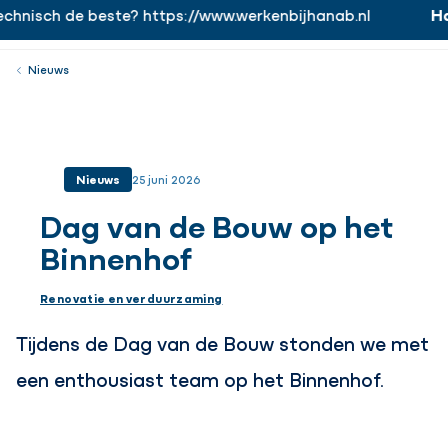
hnisch de beste? https://www.werkenbijhanab.nl
Han
https://www.werkenbijhanab.nl
Werken bij
Menu
Sluiten
Nieuws
Nieuws
25 juni 2026
Dag van de Bouw op het
Binnenhof
Renovatie en verduurzaming
Tijdens de Dag van de Bouw stonden we met
een enthousiast team op het Binnenhof.