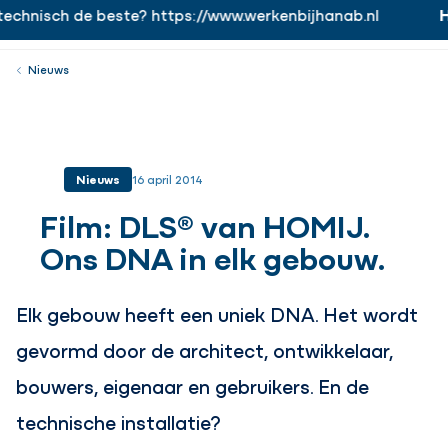
echnisch de beste? https://www.werkenbijhanab.nl
Ha
https://www.werkenbijhanab.nl
Werken bij
Menu
Sluiten
Nieuws
Nieuws
16 april 2014
Film: DLS® van HOMIJ.
Ons DNA in elk gebouw.
Elk gebouw heeft een uniek DNA. Het wordt
gevormd door de architect, ontwikkelaar,
bouwers, eigenaar en gebruikers. En de
technische installatie?