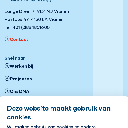
Lange Dreef 7, 4131 NJ Vianen
Postbus 47, 4130 EA Vianen
Tel
+31 (0)88 1861600
Contact
Snel naar
Werken bij
Projecten
Ons DNA
Vestigingen
Deze website maakt gebruik van
cookies
Nieuws
Volg ons
Wij maken gebruik van cookies en andere