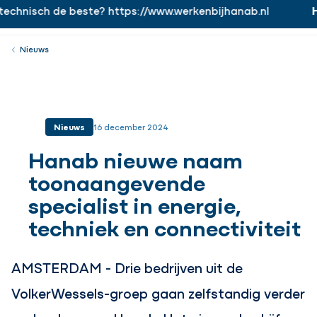
echnisch de beste? https://www.werkenbijhanab.nl
H
https://www.werkenbijhanab.nl
Werken bij
Menu
Sluiten
Nieuws
Nieuws
16 december 2024
Hanab nieuwe naam
toonaangevende
specialist in energie,
techniek en connectiviteit
AMSTERDAM - Drie bedrijven uit de
VolkerWessels-groep gaan zelfstandig verder