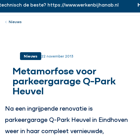
chnisch de beste? https://www.werkenbijhanab.nl
Ha
https://www.werkenbijhanab.nl
Werken bij
Menu
Sluiten
Nieuws
Nieuws
22 november 2013
Metamorfose voor
parkeergarage Q-Park
Heuvel
Na een ingrijpende renovatie is
parkeergarage Q-Park Heuvel in Eindhoven
weer in haar compleet vernieuwde,