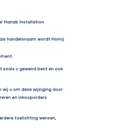
r Hanab Installation
 als handelsnaam wordt Homij
ement.
jft zoals u gewend bent en ook
 wij u om deze wijziging door
reren en inkooporders
rdere toelichting wensen,