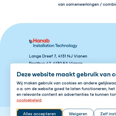
van samenwerkingen / combina
Lange Dreef 7, 4131 NJ Vianen
Postbus 47, 4130 EA Vianen
Tel
+31 (0)88 1861600
Deze website maakt gebruik van c
Contact
Wij maken gebruik van cookies en andere gelijkwa
o.a. om de website goed te laten functioneren, het
en relevante content en advertenties te kunnen ton
cookiebeleid
.
Alles accepteren
Weigeren
Zelf ins