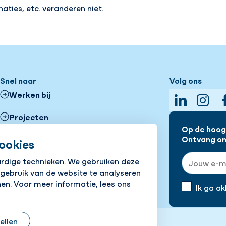
ties, etc. veranderen niet.
Snel naar
Volg ons
Werken bij
LinkedIn
Insta
Projecten
Op de hoogt
Ons DNA
Ontvang onz
ookies
E-mailadre
ardige technieken. We gebruiken deze
Vestigingen
 gebruik van de website te analyseren
en. Voor meer informatie, lees ons
Nieuws
Ik ga a
tellen