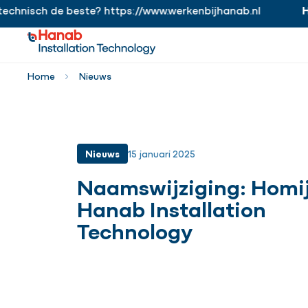
chnisch de beste? https://www.werkenbijhanab.nl
Ha
https://www.werkenbijhanab.nl
Home
Nieuws
Nieuws
15 januari 2025
Naamswijziging: Homi
Hanab Installation
Technology