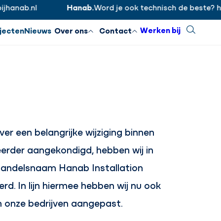
hanab.nl
Hanab.
Word je ook technisch de beste? ht
Inloggen
Sluiten
Werken bij
Zoeken
jecten
Nieuws
Over ons
Contact
over een belangrijke wijziging binnen
eerder aangekondigd, hebben wij in
andelsnaam Hanab Installation
d. In lijn hiermee hebben wij nu ook
 onze bedrijven aangepast.