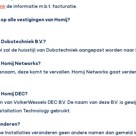
ink
de informatie m.b.t. facturatie.
 op alle vestigingen van Homij?
 Dubotechniek B.V.?
l zal de huisstijl van Dubotechniek aangepast worden naar 
 Homij Networks?
lsnaam, deze komt te vervallen. Homij Networks gaat verd
 Homij DEC?
 van VolkerWessels DEC B.V. De naam van deze B.V. is gewij
allation Technology gebruikt.
randeren?
che Installaties veranderen geen andere namen dan gemeld i