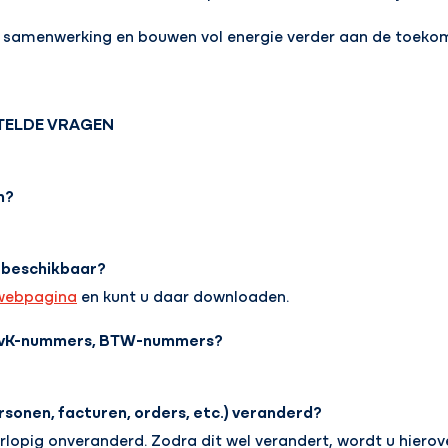
e samenwerking en bouwen vol energie verder aan de toeko
TELDE VRAGEN
n?
K beschikbaar?
webpagina
en kunt u daar downloaden.
KvK-nummers, BTW-nummers?
rsonen, facturen, orders, etc.) veranderd?
rlopig onveranderd. Zodra dit wel verandert, wordt u hiero