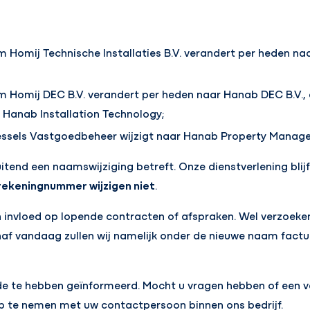
 Homij Technische Installaties B.V. verandert per heden naa
 Homij DEC B.V. verandert per heden naar Hanab DEC B.V.,
Hanab Installation Technology;
ssels Vastgoedbeheer wijzigt naar Hanab Property Manag
uitend een naamswijziging betreft. Onze dienstverlening bli
ekeningnummer wijzigen niet
.
 invloed op lopende contracten of afspraken. Wel verzoeken
naf vandaag zullen wij namelijk onder de nieuwe naam factu
e te hebben geïnformeerd. Mocht u vragen hebben of een ve
p te nemen met uw contactpersoon binnen ons bedrijf.