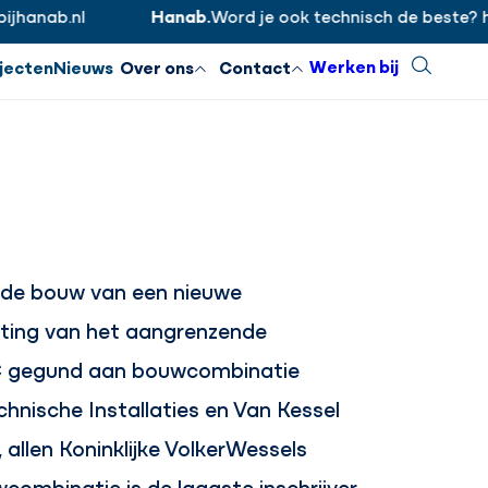
anab.nl
Hanab.
Word je ook technisch de beste? htt
Inloggen
Sluiten
Werken bij
Zoeken
jecten
Nieuws
Over ons
Contact
e bouw van een nieuwe
hting van het aangrenzende
MC gegund aan bouwcombinatie
nische Installaties en Van Kessel
 allen Koninklijke VolkerWessels
ombinatie is de laagste inschrijver