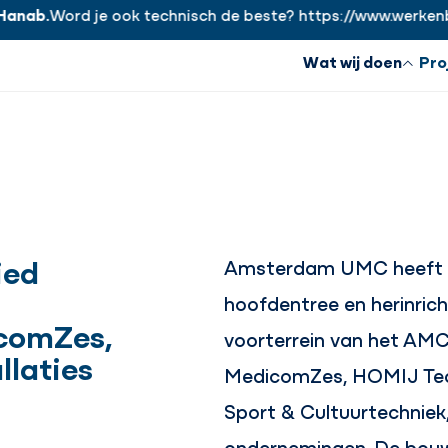
ab.
Word je ook technisch de beste? https://www.werkenbijh
Wat wij doen
Pro
ied
Amsterdam UMC heeft d
hoofdentree en herinric
comZes,
voorterrein van het A
llaties
MedicomZes, HOMIJ Tech
Sport & Cultuurtechniek,
ondernemingen. De bouwc