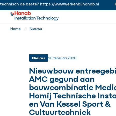
hnisch de beste? https://www.werkenbijhanab.nl
Han
https://www.werkenbijhanab.nl
Home
Nieuws
Nieuws
20 februari 2020
Nieuwbouw entreegeb
AMC gegund aan
bouwcombinatie Medi
Homij Technische Insta
en Van Kessel Sport &
Cultuurtechniek