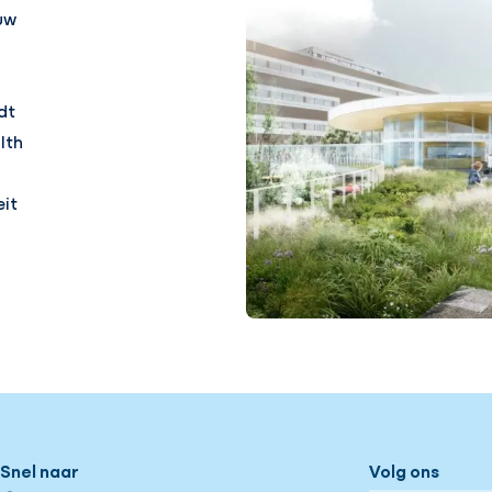
euw
dt
lth
eit
Snel naar
Volg ons