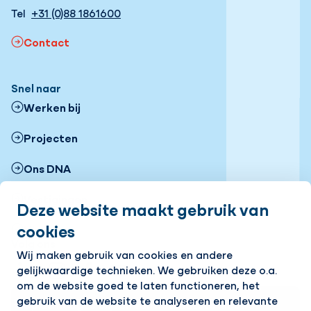
Tel
+31 (0)88 1861600
Contact
Snel naar
Werken bij
Projecten
Ons DNA
Vestigingen
Deze website maakt gebruik van
cookies
Nieuws
Volg ons
Wij maken gebruik van cookies en andere
gelijkwaardige technieken. We gebruiken deze o.a.
LinkedIn
Instagram
Facebook
YouTube
Flickr
om de website goed te laten functioneren, het
gebruik van de website te analyseren en relevante
Op de hoogte blijven van het laatste nieuws?