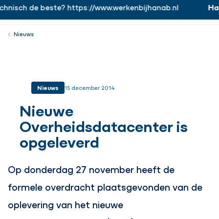
nisch de beste? https://www.werkenbijhanab.nl
Hana
https://www.werkenbijhanab.nl
Werken bij
Menu
Sluiten
Nieuws
Nieuws
15 december 2014
Nieuwe
Overheidsdatacenter is
opgeleverd
Op donderdag 27 november heeft de
formele overdracht plaatsgevonden van de
oplevering van het nieuwe