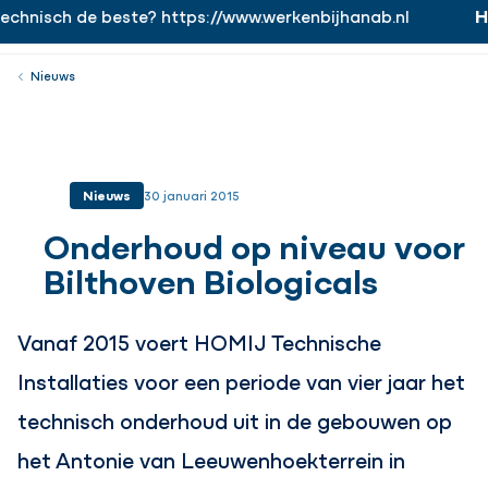
chnisch de beste? https://www.werkenbijhanab.nl
Ha
https://www.werkenbijhanab.nl
Werken bij
Menu
Sluiten
Nieuws
Nieuws
30 januari 2015
Onderhoud op niveau voor
Bilthoven Biologicals
Vanaf 2015 voert HOMIJ Technische
Installaties voor een periode van vier jaar het
technisch onderhoud uit in de gebouwen op
het Antonie van Leeuwenhoekterrein in