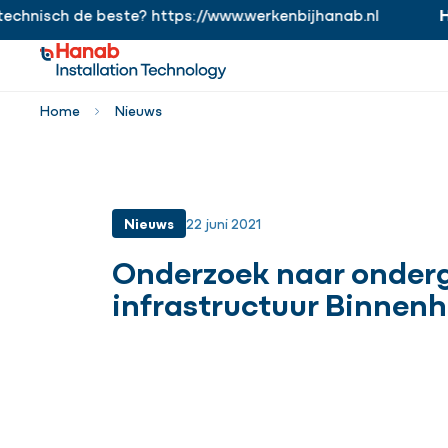
isch de beste? https://www.werkenbijhanab.nl
Hanab
https://www.werkenbijhanab.nl
Home
Nieuws
Nieuws
22 juni 2021
Onderzoek naar onder
infrastructuur Binnenh