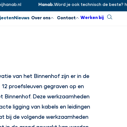
ab.nl
Hanab.
Word je ook technisch de beste? https
Inloggen
Sluiten
Werken bij
Zoeken
jecten
Nieuws
Over ons
Contact
atie van het Binnenhof zijn er in de
1 12 proefsleuven gegraven op en
et Binnenhof. Deze werkzaamheden
acte ligging van kabels en leidingen
dat bij de volgende werkzaamheden
et in de grond gewerkt kan worden.