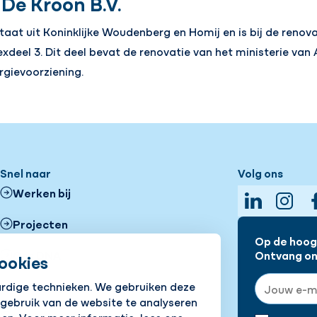
De Kroon B.V.
aat uit Koninklijke Woudenberg en Homij en is bij de renov
xdeel 3. Dit deel bevat de renovatie van het ministerie va
rgievoorziening.
Snel naar
Volg ons
Werken bij
LinkedIn
Insta
Projecten
Op de hoogt
Ons DNA
Ontvang onz
ookies
E-mailadre
ardige technieken. We gebruiken deze
Vestigingen
 gebruik van de website te analyseren