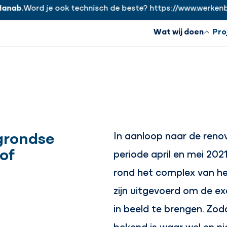
.
Word je ook technisch de beste? https://www.werkenbijhan
Wat wij doen
Pro
grondse
In aanloop naar de renov
of
periode april en mei 202
rond het complex van h
zijn uitgevoerd om de ex
in beeld te brengen. Zo
bekend is waar wel en ni