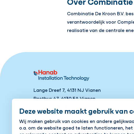
Over Combinatie 
Combinatie De Kroon B.V. best
verantwoordelijk voor Comple
realisatie van de centrale ene
Lange Dreef 7, 4131 NJ Vianen
Postbus 47, 4130 EA Vianen
Tel
+31 (0)88 1861600
Deze website maakt gebruik van c
Contact
Wij maken gebruik van cookies en andere gelijkwa
o.a. om de website goed te laten functioneren, het