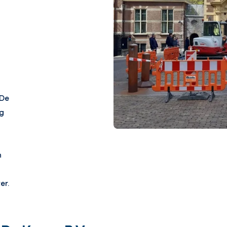
 De
g
n
er.