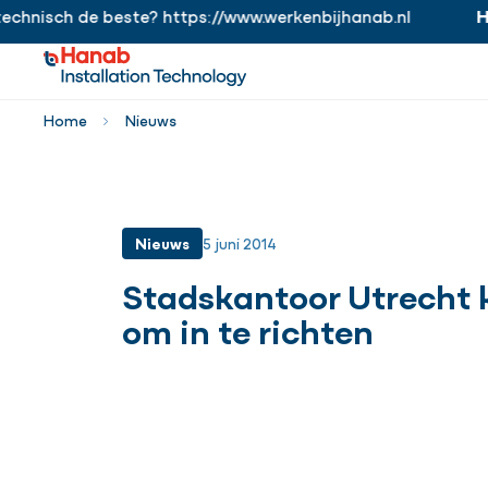
nisch de beste? https://www.werkenbijhanab.nl
Hana
https://www.werkenbijhanab.nl
Home
Nieuws
Nieuws
5 juni 2014
Stadskantoor Utrecht 
om in te richten