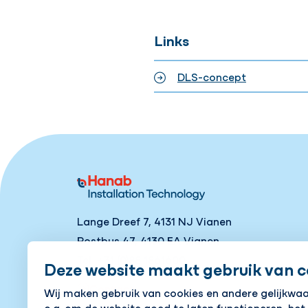
Links
DLS-concept
Lange Dreef 7, 4131 NJ Vianen
Postbus 47, 4130 EA Vianen
Tel
+31 (0)88 1861600
Deze website maakt gebruik van c
Contact
Wij maken gebruik van cookies en andere gelijkwa
o.a. om de website goed te laten functioneren, het