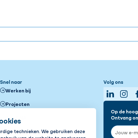
Snel naar
Volg ons
Werken bij
LinkedIn
Insta
Projecten
Op de hoogt
Ons DNA
Ontvang onz
ookies
E-mailadre
ardige technieken. We gebruiken deze
Vestigingen
 gebruik van de website te analyseren