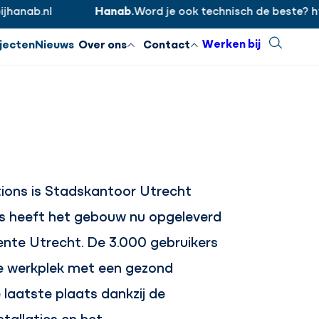
nab.nl
Hanab.
Word je ook technisch de beste? https
Inloggen
Sluiten
Werken bij
Zoeken
jecten
Nieuws
Over ons
Contact
ions is Stadskantoor Utrecht
ns heeft het gebouw nu opgeleverd
nte Utrecht. De 3.000 gebruikers
e werkplek met een gezond
 laatste plaats dankzij de
tallaties en het