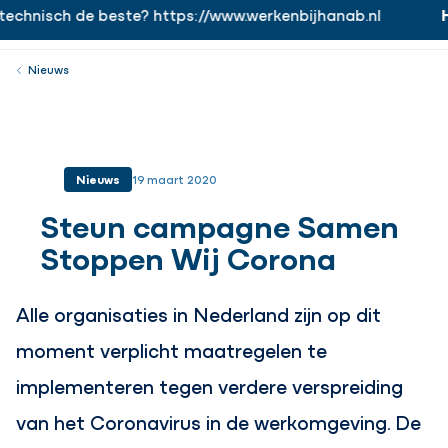
echnisch de beste? https://www.werkenbijhanab.nl
H
https://www.werkenbijhanab.nl
Werken bij
Menu
Sluiten
Nieuws
Nieuws
19 maart 2020
Steun campagne Samen
Stoppen Wij Corona
Alle organisaties in Nederland zijn op dit
moment verplicht maatregelen te
implementeren tegen verdere verspreiding
van het Coronavirus in de werkomgeving. De