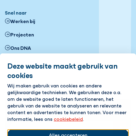
Snel naar
Werken bij
Projecten
Ons DNA
Vestigingen
Deze website maakt gebruik van
cookies
Nieuws
Volg ons
Wij maken gebruik van cookies en andere
gelijkwaardige technieken. We gebruiken deze o.a.
LinkedIn
Instagram
Facebook
YouTube
Flickr
om de website goed te laten functioneren, het
gebruik van de website te analyseren en relevante
Op de hoogte blijven van het laatste nieuws?
content en advertenties te kunnen tonen. Voor meer
Ontvang onze nieuwsbrief in je mailbox!
informatie, lees ons
cookiebeleid
.
E-mailadres
Alles accepteren