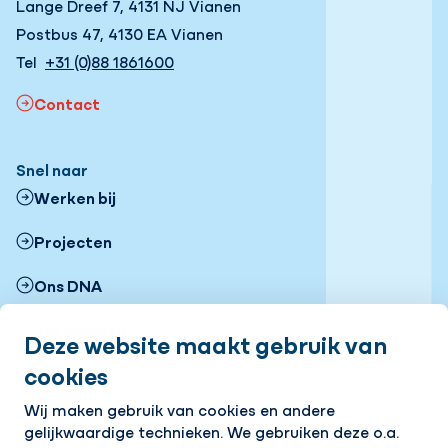
Lange Dreef 7, 4131 NJ Vianen
Postbus 47, 4130 EA Vianen
Tel
+31 (0)88 1861600
Contact
Snel naar
Werken bij
Projecten
Ons DNA
Vestigingen
Deze website maakt gebruik van
cookies
Nieuws
Volg ons
Wij maken gebruik van cookies en andere
gelijkwaardige technieken. We gebruiken deze o.a.
LinkedIn
Instagram
Facebook
YouTube
Flickr