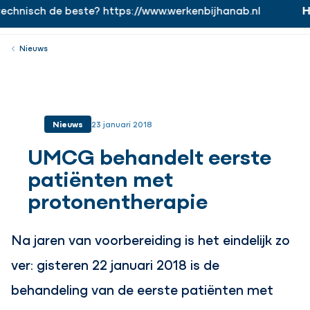
chnisch de beste? https://www.werkenbijhanab.nl
Ha
https://www.werkenbijhanab.nl
Werken bij
Menu
Sluiten
Nieuws
Nieuws
23 januari 2018
UMCG behandelt eerste
patiënten met
protonentherapie
Na jaren van voorbereiding is het eindelijk zo
ver: gisteren 22 januari 2018 is de
behandeling van de eerste patiënten met