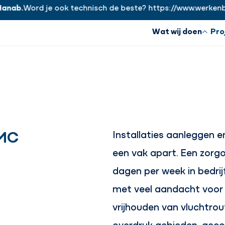
ab.
Word je ook technisch de beste? https://www.werkenbijh
Wat wij doen
Pro
AMC
Installaties aanleggen e
een vak apart. Een zorgo
dagen per week in bedrij
met veel aandacht voor v
vrijhouden van vluchtro
overdruk gebieden, gecon