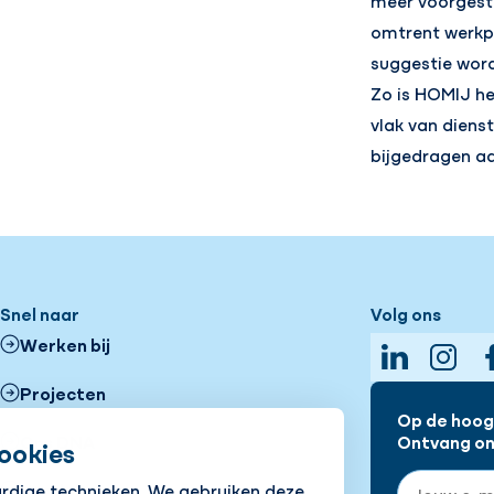
meer voorgest
omtrent werkpl
suggestie wor
Zo is HOMIJ he
vlak van diens
bijgedragen aa
Snel naar
Volg ons
Werken bij
LinkedIn
Insta
Projecten
Op de hoogt
Ons DNA
Ontvang onz
ookies
E-mailadre
ardige technieken. We gebruiken deze
Vestigingen