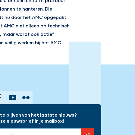
eld om een uniform protocol
annen te hanteren. Die
dt nu door het AMC opgepakt.
t AMC niet alleen op technisch
t, maar wordt ook actief
n veilig werken bij het AMC.”
gram
Facebook
YouTube
Flickr
e blijven van het laatste nieuws?
e nieuwsbrief in je mailbox!
s