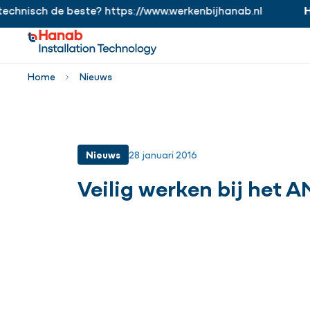
hnisch de beste? https://www.werkenbijhanab.nl
Han
https://www.werkenbijhanab.nl
Home
Nieuws
Nieuws
28 januari 2016
Veilig werken bij het 