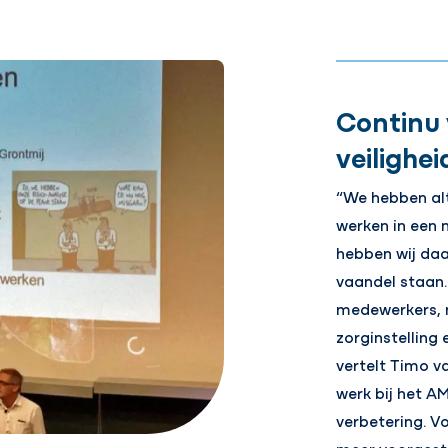
Continu 
veilighei
“We hebben alt
werken in een 
hebben wij daar
vaandel staan.
medewerkers, 
zorginstelling 
vertelt Timo v
werk bij het AM
verbetering. 