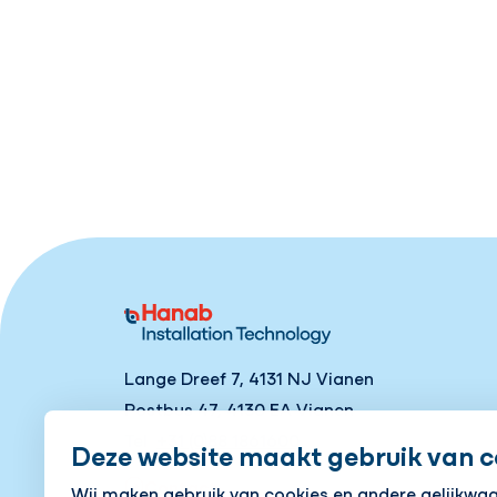
Lange Dreef 7, 4131 NJ Vianen
Postbus 47, 4130 EA Vianen
Tel
+31 (0)88 1861600
Deze website maakt gebruik van c
Contact
Wij maken gebruik van cookies en andere gelijkwa