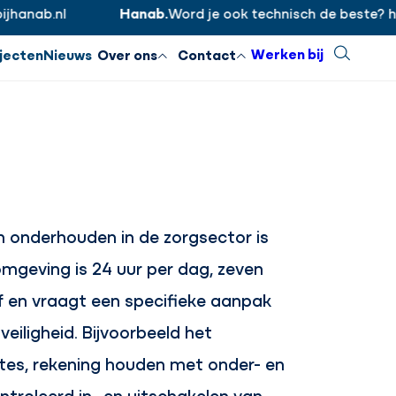
anab.nl
Hanab.
Word je ook technisch de beste? http
Inloggen
Sluiten
Werken bij
Zoeken
jecten
Nieuws
Over ons
Contact
n onderhouden in de zorgsector is
mgeving is 24 uur per dag, zeven
f en vraagt een specifieke aanpak
eiligheid. Bijvoorbeeld het
utes, rekening houden met onder- en
troleerd in- en uitschakelen van