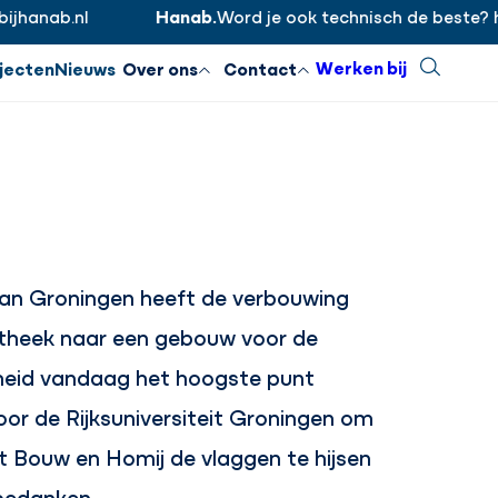
anab.nl
Hanab.
Word je ook technisch de beste? htt
Inloggen
Sluiten
Werken bij
Zoeken
jecten
Nieuws
Over ons
Contact
van Groningen heeft de verbouwing
otheek naar een gebouw voor de
dheid vandaag het hoogste punt
or de Rijksuniversiteit Groningen om
 Bouw en Homij de vlaggen te hijsen
 bedanken.