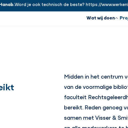
ab.
Word je ook technisch de beste? https://www.werkenbijh
Wat wij doen
Pro
Midden in het centrum 
eikt
van de voormalige bibli
faculteit Rechtsgeleer
bereikt. Reden genoeg vo
samen met Visser & Smit
en alle medewerkers te