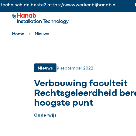
hnisch de beste? https://www.werkenbijhanab.nl
Han
https://www.werkenbijhanab.nl
Home
Nieuws
Nieuws
9 september 2022
Verbouwing faculteit
Rechtsgeleerdheid ber
hoogste punt
Onderwijs