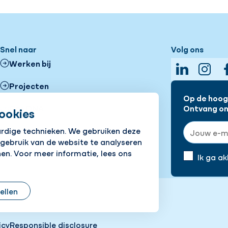
Snel naar
Volg ons
Werken bij
LinkedIn
Insta
Projecten
Op de hoogt
Ons DNA
Ontvang onz
ookies
E-mailadre
ardige technieken. We gebruiken deze
Vestigingen
 gebruik van de website te analyseren
en. Voor meer informatie, lees ons
Nieuws
Ik ga a
tellen
icy
Responsible disclosure