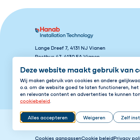
Lange Dreef 7, 4131 NJ Vianen
Postbus 47, 4130 EA Vianen
Tel
+31 (0)88 1861600
Deze website maakt gebruik van c
Contact
Wij maken gebruik van cookies en andere gelijkwa
o.a. om de website goed te laten functioneren, het
en relevante content en advertenties te kunnen ton
cookiebeleid
.
Alles accepteren
Weigeren
Zelf ins
Cookies aanpassen
Cookie beleid
Privacy pol