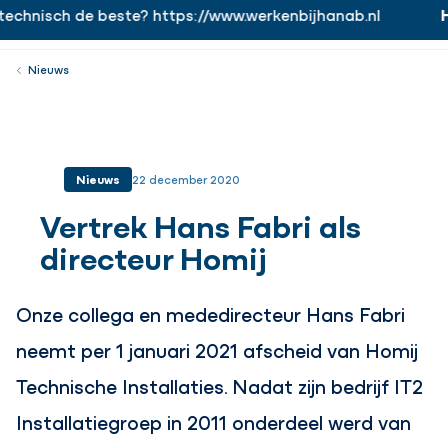
echnisch de beste? https://www.werkenbijhanab.nl
H
https://www.werkenbijhanab.nl
Werken bij
Menu
Sluiten
Nieuws
Nieuws
22 december 2020
Vertrek Hans Fabri als
directeur Homij
Onze collega en mededirecteur Hans Fabri
neemt per 1 januari 2021 afscheid van Homij
Technische Installaties. Nadat zijn bedrijf IT2
Installatiegroep in 2011 onderdeel werd van