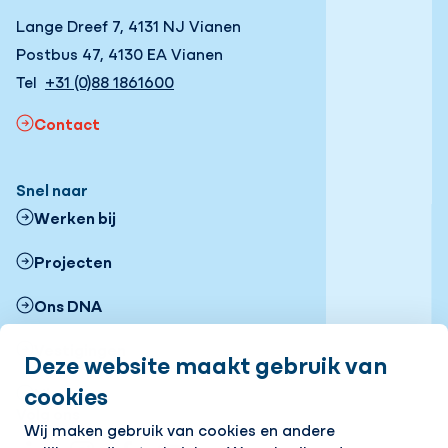
Lange Dreef 7, 4131 NJ Vianen
Postbus 47, 4130 EA Vianen
Tel
+31 (0)88 1861600
Contact
Snel naar
Werken bij
Projecten
Ons DNA
Vestigingen
Deze website maakt gebruik van
cookies
Nieuws
Volg ons
Wij maken gebruik van cookies en andere