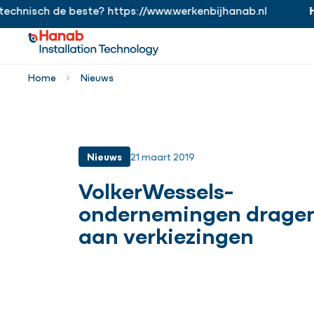
isch de beste? https://www.werkenbijhanab.nl
Hanab
https://www.werkenbijhanab.nl
Home
Nieuws
Nieuws
21 maart 2019
VolkerWessels-
ondernemingen dragen
aan verkiezingen