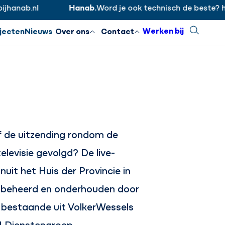
ab.nl
Hanab.
Word je ook technisch de beste? https
Inloggen
Sluiten
Werken bij
Zoeken
jecten
Nieuws
Over ons
Contact
f de uitzending rondom de
elevisie gevolgd? De live-
it het Huis der Provincie in
 beheerd en onderhouden door
 bestaande uit VolkerWessels
 Dienstengroep.