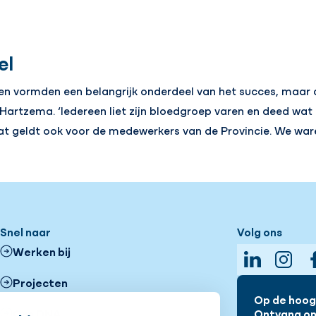
el
en vormden een belangrijk onderdeel van het succes, maar 
artzema. ‘Iedereen liet zijn bloedgroep varen en deed wat 
Dat geldt ook voor de medewerkers van de Provincie. We war
Snel naar
Volg ons
Werken bij
LinkedIn
Insta
Projecten
Op de hoogt
Ons DNA
Ontvang onz