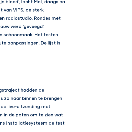
jn bloed’, lacht Mol, daags na
st van VIPS, de sterk
een radiostudio. Rondes met
bouw werd ‘geveegd’.
en schoonmaak. Het testen
te aanpassingen. De lijst is
ngstraject hadden de
s zo naar binnen te brengen
 de live-uitzending met
em in de gaten om te zien wat
ns installatiesysteem de test