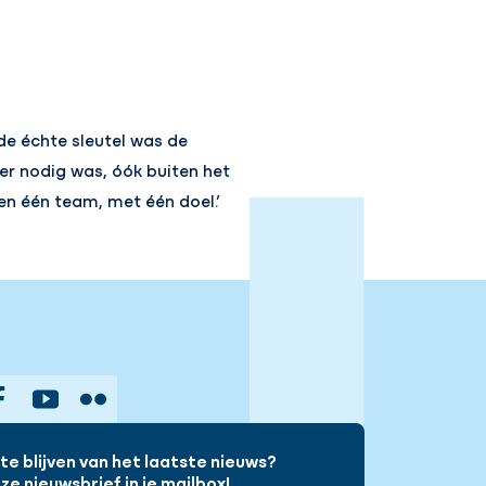
de échte sleutel was de
er nodig was, óók buiten het
en één team, met één doel.’
gram
Facebook
YouTube
Flickr
e blijven van het laatste nieuws?
e nieuwsbrief in je mailbox!