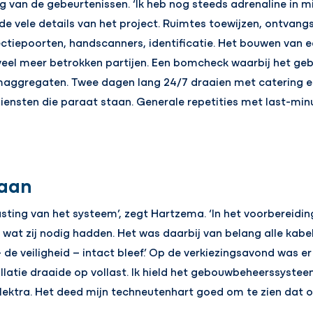
g van de gebeurtenissen. ‘Ik heb nog steeds adrenaline in mi
r de vele details van het project. Ruimtes toewijzen, ontvang
ctiepoorten, handscanners, identificatie. Het bouwen van 
 veel meer betrokken partijen. Een bomcheck waarbij het ge
maggregaten. Twee dagen lang 24/7 draaien met catering 
iensten die paraat staan. Generale repetities met last-minu
taan
sting van het systeem’, zegt Hartzema. ‘In het voorbereidi
t zij nodig hadden. Het was daarbij van belang alle kabel
de veiligheid – intact bleef.’ Op de verkiezingsavond was er
tallatie draaide op vollast. Ik hield het gebouwbeheerssyste
lektra. Het deed mijn techneutenhart goed om te zien dat o