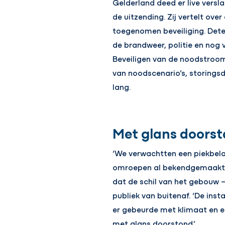
Gelderland deed er live versla
de uitzending. Zij vertelt ove
toegenomen beveiliging. Dete
de brandweer, politie en nog
Beveiligen van de noodstroo
van noodscenario’s, storingsd
lang.
Met glans doors
‘We verwachtten een piekbela
omroepen al bekendgemaakt wa
dat de schil van het gebouw – 
publiek van buitenaf. ‘De ins
er gebeurde met klimaat en e
met glans doorstond.’