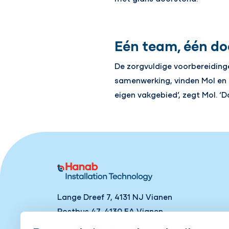
Eén team, één do
De zorgvuldige voorbereiding
samenwerking, vinden Mol en H
eigen vakgebied’, zegt Mol. ‘
Lange Dreef 7, 4131 NJ Vianen
Postbus 47, 4130 EA Vianen
Tel
+31 (0)88 1861600