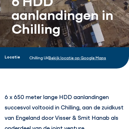
aanlandingen in
Chilling
Projectinformatie
Locatie
Chilling UK
Bekijk locatie op Google Maps
6 x 650 meter lange HDD aanlandingen
succesvol voltooid in Chilling, aan de zuidkust
van Engeland door Visser & Smit Hanab als
onderdeel van de joint venture