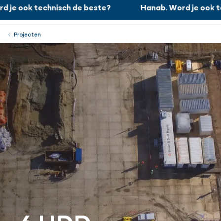
je ook technisch de beste?
Hanab. Word je ook te
Hanab. Word je ook technisch de beste?
Werken bij
Menu
Sluiten
Projecten
6 HDD