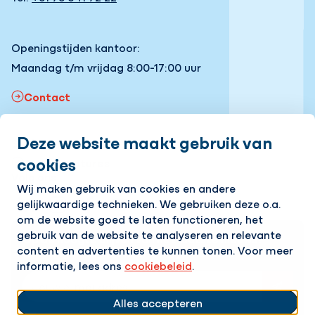
Openingstijden kantoor:
Maandag t/m vrijdag 8:00-17:00 uur
Contact
Deze website maakt gebruik van
Snel naar
cookies
Onze vacatures
Volg ons
Wij maken gebruik van cookies en andere
gelijkwaardige technieken. We gebruiken deze o.a.
LinkedIn
Instagram
Facebook
YouTube
om de website goed te laten functioneren, het
gebruik van de website te analyseren en relevante
Op de hoogte blijven van het laatste nieuws?
content en advertenties te kunnen tonen. Voor meer
Ontvang onze nieuwsbrief in je mailbox!
informatie, lees ons
cookiebeleid
.
E-mailadres
Alles accepteren