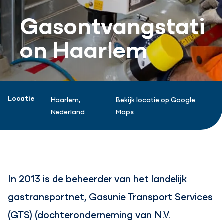
Gasontvangstati
on Haarlem
Projectinformatie
Locatie
Haarlem,
Bekijk locatie op Google
Nederland
Maps
In 2013 is de beheerder van het landelijk
gastransportnet, Gasunie Transport Services
(GTS) (dochteronderneming van N.V.