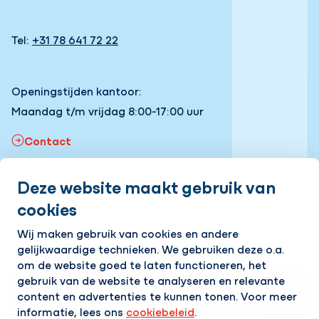
Tel:
+31 78 641 72 22
Openingstijden kantoor:
Maandag t/m vrijdag 8:00-17:00 uur
Contact
Deze website maakt gebruik van
Snel naar
cookies
Onze vacatures
Volg ons
Wij maken gebruik van cookies en andere
gelijkwaardige technieken. We gebruiken deze o.a.
LinkedIn
Instagram
Facebook
YouTube
om de website goed te laten functioneren, het
gebruik van de website te analyseren en relevante
Op de hoogte blijven van het laatste nieuws?
content en advertenties te kunnen tonen. Voor meer
Ontvang onze nieuwsbrief in je mailbox!
informatie, lees ons
cookiebeleid
.