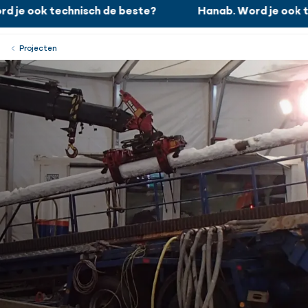
 je ook technisch de beste?
Hanab. Word je ook te
Hanab. Word je ook technisch de beste?
Werken bij
Menu
Sluiten
Projecten