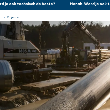
je ook technisch de beste?
Hanab. Word je ook te
Hanab. Word je ook technisch de beste?
Werken bij
Menu
Sluiten
Projecten