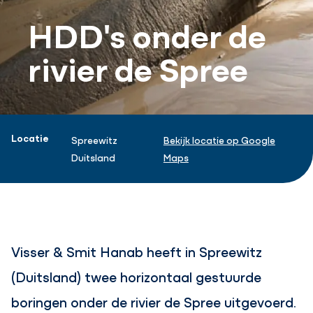
HDD's onder de
rivier de Spree
Projectinformatie
Locatie
Spreewitz
Bekijk locatie op Google
Duitsland
Maps
Visser & Smit Hanab heeft in Spreewitz
(Duitsland) twee horizontaal gestuurde
boringen onder de rivier de Spree uitgevoerd.