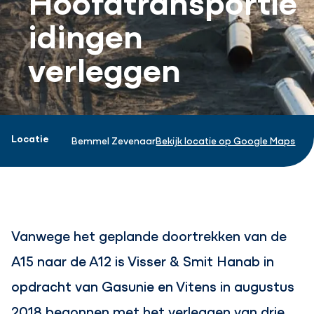
idingen
verleggen
Projectinformatie
Locatie
Bemmel Zevenaar
Bekijk locatie op Google Maps
Vanwege het geplande doortrekken van de
A15 naar de A12 is Visser & Smit Hanab in
opdracht van Gasunie en Vitens in augustus
2018 begonnen met het verleggen van drie