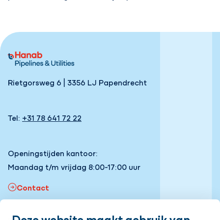
Rietgorsweg 6 | 3356 LJ Papendrecht
Tel:
+31 78 641 72 22
Openingstijden kantoor:
Maandag t/m vrijdag 8:00-17:00 uur
Contact
Deze website maakt gebruik van
Snel naar