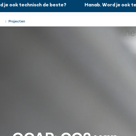
je ook technisch de beste?
Hanab. Word je ook tec
Hanab. Word je ook technisch de beste?
Werken bij
Menu
Sluiten
Projecten
OCAP: CO2 van