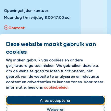
Openingstijden kantoor:
Maandag t/m vrijdag 8:00-17:00 uur
Contact
Deze website maakt gebruik van
Snel naar
cookies
Onze vacatures
Volg ons
Wij maken gebruik van cookies en andere
gelijkwaardige technieken. We gebruiken deze o.a.
LinkedIn
Instagram
Facebook
YouTube
om de website goed te laten functioneren, het
gebruik van de website te analyseren en relevante
Op de hoogte blijven van het laatste nieuws?
content en advertenties te kunnen tonen. Voor meer
Ontvang onze nieuwsbrief in je mailbox!
informatie, lees ons
cookiebeleid
.
E-mailadres
Alles accepteren
Ik ga akkoord met het
privacy statement.
Weigeren