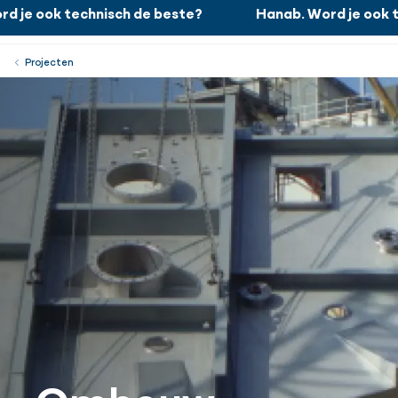
 je ook technisch de beste?
Hanab. Word je ook te
Hanab. Word je ook technisch de beste?
Werken bij
Menu
Sluiten
Projecten
Ombouw