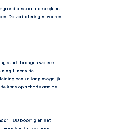
ergrond bestaat namelijk uit
een. De verbeteringen voeren
ing start, brengen we een
iding tijdens de
leiding een zo laag mogelijk
t de kans op schade aan de
haar HDD boorrig en het
 bepaalde drillmix naar