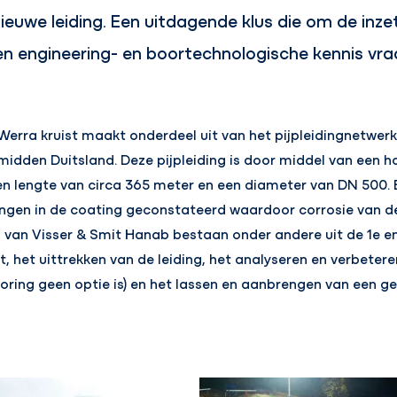
ieuwe leiding. Een uitdagende klus die om de inze
n engineering- en boortechnologische kennis vra
e Werra kruist maakt onderdeel uit van het pijpleidingnetwerk
midden Duitsland. Deze pijpleiding is door middel van een h
en lengte van circa 365 meter en een diameter van DN 500. 
gingen in de coating geconstateerd waardoor corrosie van de
an Visser & Smit Hanab bestaan onder andere uit de 1e en
 het uittrekken van de leiding, het analyseren en verbeter
ing geen optie is) en het lassen en aanbrengen van een geh