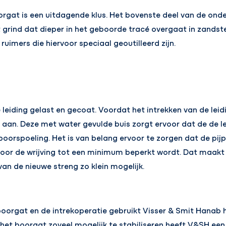
orgat is een uitdagende klus. Het bovenste deel van de ond
grind dat dieper in het geboorde tracé overgaat in zandst
 ruimers die hiervoor speciaal geoutilleerd zijn.
eiding gelast en gecoat. Voordat het intrekken van de leid
s aan. Deze met water gevulde buis zorgt ervoor dat de de le
boorspoeling. Het is van belang ervoor te zorgen dat de pijp
door de wrijving tot een minimum beperkt wordt. Dat maak
van de nieuwe streng zo klein mogelijk.
oorgat en de intrekoperatie gebruikt Visser & Smit Hanab 
et boorgat zoveel mogelijk te stabiliseren heeft V&SH een