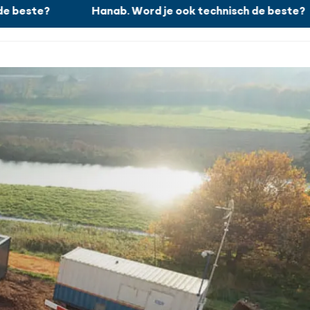
este?
Hanab. Word je ook technisch de beste?
Werken bij
Zoeken
Sluiten
Nieuws
Projecten
Over ons
Contact