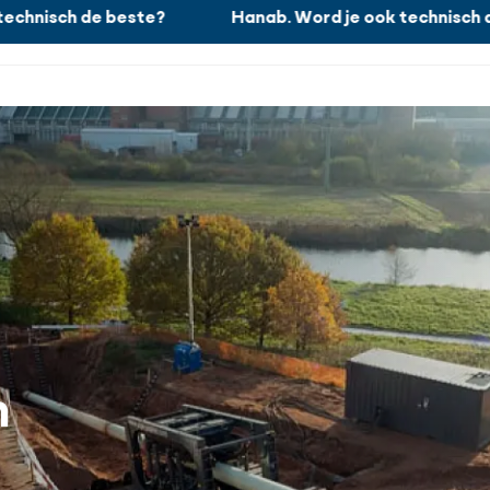
nisch de beste?
Hanab. Word je ook technisch de b
Wat wij doen
n