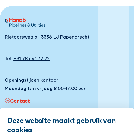
Rietgorsweg 6 | 3356 LJ Papendrecht
Tel:
+31 78 641 72 22
Openingstijden kantoor:
Maandag t/m vrijdag 8:00-17:00 uur
Contact
Deze website maakt gebruik van
Snel naar
cookies
Onze vacatures