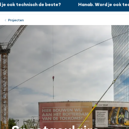
ook technisch de beste?
Hanab. Word je ook techn
Hanab. Word je ook technisch de beste?
Werken bij
Menu
Sluiten
Projecten
Spectaculaire