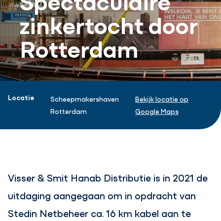
zinkertocht door
Rotterdam
Projectinformatie
Locatie
Scheepmakershaven
Bekijk locatie op
Rotterdam
Google Maps
Visser & Smit Hanab Distributie is in 2021 de
uitdaging aangegaan om in opdracht van
Stedin Netbeheer ca. 16 km kabel aan te