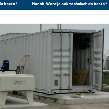
 beste?
Hanab. Word je ook technisch de beste?
Werken bij
Zoeken
Sluiten
Nieuws
Projecten
Over ons
Contact