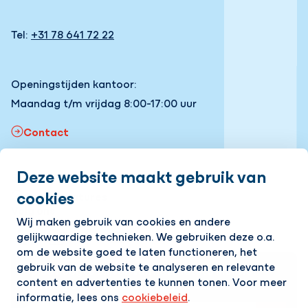
Tel:
+31 78 641 72 22
Openingstijden kantoor:
Maandag t/m vrijdag 8:00-17:00 uur
Contact
Deze website maakt gebruik van
Snel naar
cookies
Onze vacatures
Volg ons
Wij maken gebruik van cookies en andere
gelijkwaardige technieken. We gebruiken deze o.a.
LinkedIn
Instagram
Facebook
YouTube
om de website goed te laten functioneren, het
gebruik van de website te analyseren en relevante
Op de hoogte blijven van het laatste nieuws?
content en advertenties te kunnen tonen. Voor meer
Ontvang onze nieuwsbrief in je mailbox!
informatie, lees ons
cookiebeleid
.