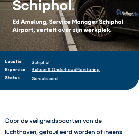
Schiphol
Ed Amelung, Service Manager Schiphol
Airport, vertelt over zijn werkplek.
Projectinformatie
Locatie
Schiphol
Expertise
Beheer & Onderhoud
Monitoring
Status
Gerealiseerd
Door de veiligheidspoorten van de
luchthaven, gefouilleerd worden of ineens