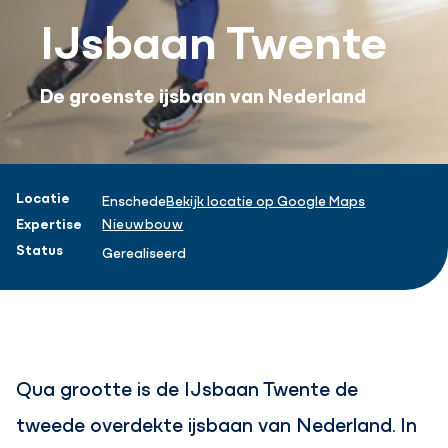
IJsbaan Twente
De groenste ijsbaan van Nederland
Projectinformatie
Locatie
Enschede
Bekijk locatie op Google Maps
Expertise
Nieuwbouw
Status
Gerealiseerd
Qua grootte is de IJsbaan Twente de
tweede overdekte ijsbaan van Nederland. In