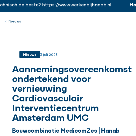
nisch de beste? https://www.werkenbijhanab.nl
Hana
https://www.werkenbijhanab.nl
Werken bij
Menu
Sluiten
Nieuws
Nieuws
3 juli 2025
Aannemingsovereenkomst
ondertekend voor
vernieuwing
Cardiovasculair
Interventiecentrum
Amsterdam UMC
Bouwcombinatie MedicomZes | Hanab