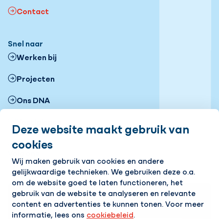
Contact
Snel naar
Werken bij
Projecten
Ons DNA
Vestigingen
Deze website maakt gebruik van
cookies
Nieuws
Volg ons
Wij maken gebruik van cookies en andere
gelijkwaardige technieken. We gebruiken deze o.a.
LinkedIn
Instagram
Facebook
YouTube
Flickr
om de website goed te laten functioneren, het
gebruik van de website te analyseren en relevante
Op de hoogte blijven van het laatste nieuws?
content en advertenties te kunnen tonen. Voor meer
Ontvang onze nieuwsbrief in je mailbox!
informatie, lees ons
cookiebeleid
.