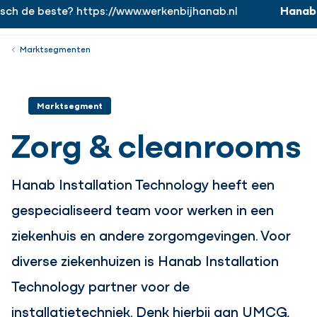
 beste? https://www.werkenbijhanab.nl
Hanab.
Word 
https://www.werkenbijhanab.nl
Werken bij
Menu
Sluiten
Marktsegmenten
Marktsegment
Zorg & cleanrooms
Hanab Installation Technology heeft een
gespecialiseerd team voor werken in een
ziekenhuis en andere zorgomgevingen. Voor
diverse ziekenhuizen is Hanab Installation
Technology partner voor de
installatietechniek. Denk hierbij aan UMCG,