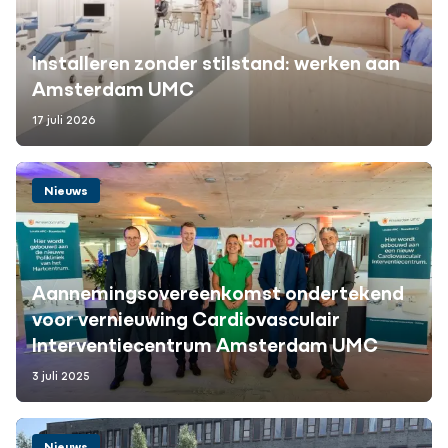
Installeren zonder stilstand: werken aan
Amsterdam UMC
17 juli 2026
Nieuws
Aannemingsovereenkomst ondertekend
voor vernieuwing Cardiovasculair
Interventiecentrum Amsterdam UMC
3 juli 2025
Nieuws