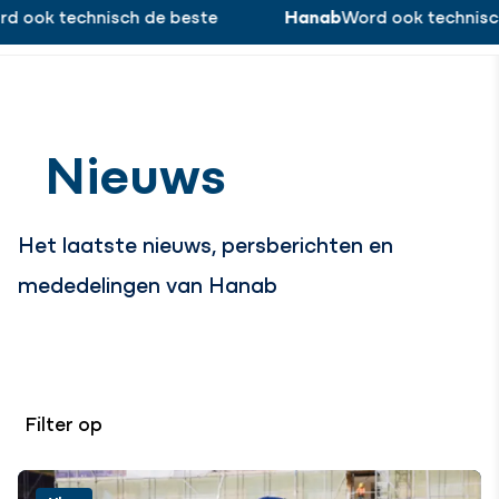
ook technisch de beste
Hanab
Word ook technisch 
Word ook technisch de beste!
Werken bij
Menu
Sluiten
Nieuws
Het laatste nieuws, persberichten en
mededelingen van Hanab
Filter op