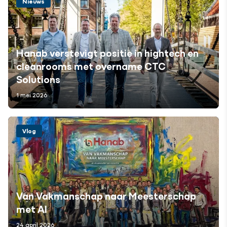
Nieuws
Hanab verstevigt positie in hightech en
cleanrooms met overname CTC
Solutions
1 mei 2026
Vlog
Van Vakmanschap naar Meesterschap
met AI
24 april 2026