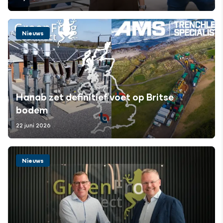
Nieuws
Hanab zet definitief voet op Britse
bodem
22 juni 2026
Nieuws