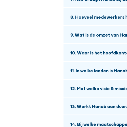
Energiebedrijven
Pipelines & Utilities
Hanab speelt een sleutelro
Netbeheerders
8. Hoeveel medewerkers 
Aanleg van nieuwe elekt
Overheden
In 2026 had Hanab ongeve
Realisatie van duurza
Vastgoed & utiliteit
9. Wat is de omzet van H
Aanleg van digitale en
Industrie
De omzet van Hanab bedroe
Toepassing van slimme 
10. Waar is het hoofdkan
Het hoofdkantoor van Han
11. In welke landen is Hana
Hanab is actief in Nederla
12. Met welke visie & mis
Verenigd Koninkrijk).
Visie: Hanab maakt impac
13. Werkt Hanab aan duu
Missie: Hanab verbindt
. N
Hanab streeft naar:
en partners. Door kennis,
14. Bij welke maatschappe