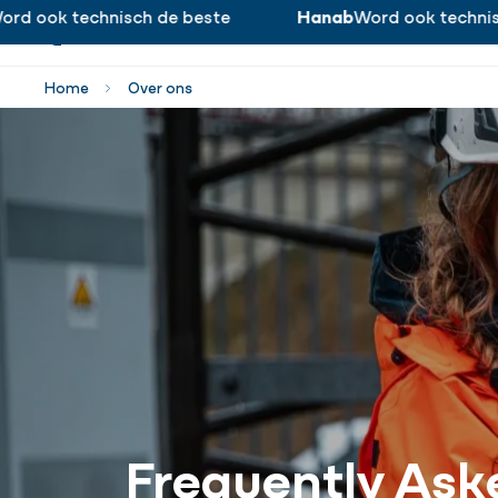
d ook technisch de beste
Hanab
Word ook technisch
Word ook technisch de beste!
Home
Over ons
Frequently Ask