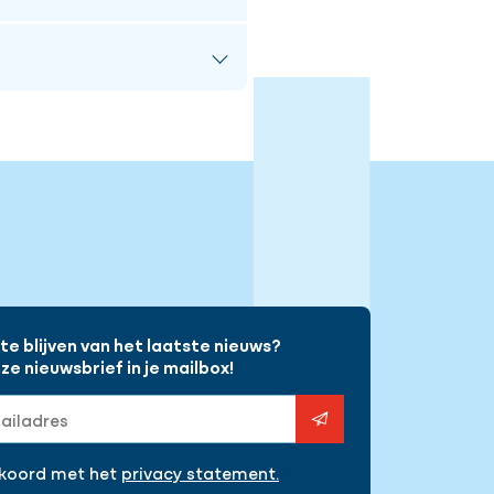
rsteunt digitale
er en toekomst van
uurzaamheid vormen de
d. Zo wordt de
ndere techniek,
gram
e blijven van het laatste nieuws?
e nieuwsbrief in je mailbox!
s
kkoord met het
privacy statement.