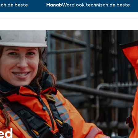
 de beste
Hanab
Word ook technisch de beste
Over ons
Di
ed