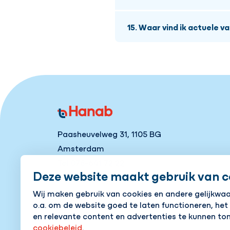
Hanab versnelt de energie
Nul CO2 uitstoot
Hanab is o.a. partner va
connectiviteit in de beb
Circulair werken
15. Waar vind ik actuele v
cultureel erfgoed.
motor van samenwerking en 
Natuur centraal
samenleving sterker, weer
Alle vacatures staan op
w
infrastructuur en engineeri
Paasheuvelweg 31, 1105 BG
Amsterdam
Tel
078-641 72 22
Deze website maakt gebruik van c
Wij maken gebruik van cookies en andere gelijkwa
Contact
o.a. om de website goed te laten functioneren, het
en relevante content en advertenties te kunnen ton
cookiebeleid
.