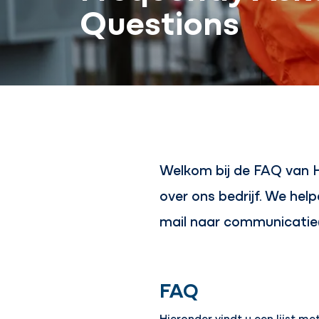
Questions
Welkom bij de FAQ van 
over ons bedrijf. We hel
mail naar communicatie
FAQ
Hieronder vindt u een lijst m