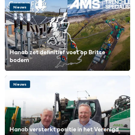
Nieuws
Hanab zet definitief voet op Britse
bodem
Nieuws
Hanab versterkt positie in het Verenigd