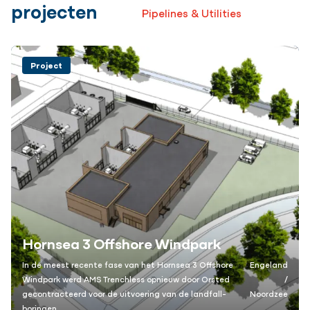
projecten
Pipelines & Utilities
Project
Hornsea 3 Offshore Windpark
In de meest recente fase van het Hornsea 3 Offshore
Engeland
Windpark werd AMS Trenchless opnieuw door Orsted
/
gecontracteerd voor de uitvoering van de landfall-
Noordzee
boringen.