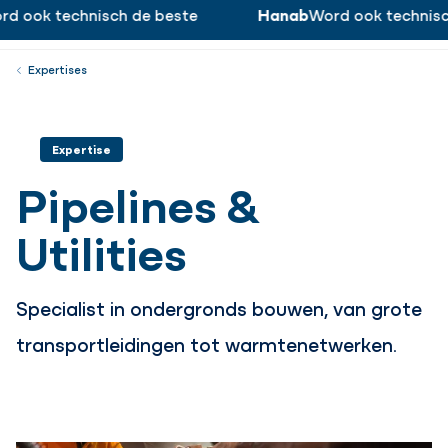
 ook technisch de beste
Hanab
Word ook technisch 
Word ook technisch de beste!
Werken bij
Menu
Sluiten
Expertises
Expertise
Pipelines &
Utilities
Specialist in ondergronds bouwen, van grote
transportleidingen tot warmtenetwerken.