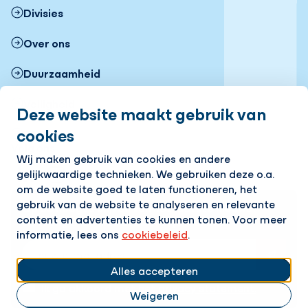
Divisies
Over ons
Duurzaamheid
Veiligheid
Deze website maakt gebruik van
cookies
FAQ
Volg ons
Wij maken gebruik van cookies en andere
gelijkwaardige technieken. We gebruiken deze o.a.
LinkedIn
Instagram
om de website goed te laten functioneren, het
gebruik van de website te analyseren en relevante
Op de hoogte blijven van het laatste nieuws?
content en advertenties te kunnen tonen. Voor meer
Ontvang onze nieuwsbrief in je mailbox!
informatie, lees ons
cookiebeleid
.
E-mailadres
Alles accepteren
Ik ga akkoord met het
privacy statement.
Weigeren