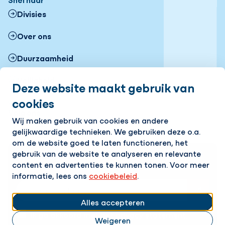
Divisies
Over ons
Duurzaamheid
Veiligheid
Deze website maakt gebruik van
cookies
FAQ
Volg ons
Wij maken gebruik van cookies en andere
gelijkwaardige technieken. We gebruiken deze o.a.
LinkedIn
Instagram
om de website goed te laten functioneren, het
gebruik van de website te analyseren en relevante
Op de hoogte blijven van het laatste nieuws?
content en advertenties te kunnen tonen. Voor meer
Ontvang onze nieuwsbrief in je mailbox!
informatie, lees ons
cookiebeleid
.
E-mailadres
Alles accepteren
Ik ga akkoord met het
privacy statement.
Weigeren