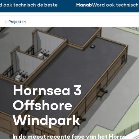
ok technisch de beste
Hanab
Word ook technisch d
Word ook technisch de beste!
Werken bij
Menu
Sluiten
Projecten
Hornsea 3
Offshore
Windpark
In de meest recente fase van het Hornsea