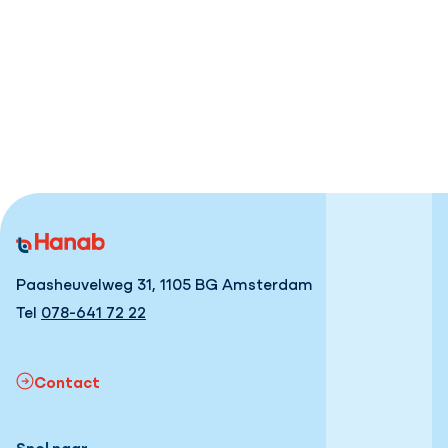
Nieuws
Hanab zet definitief voet op Britse
bodem
Paasheuvelweg 31, 1105 BG Amsterdam
Tel
078-641 72 22
Contact
Snel naar