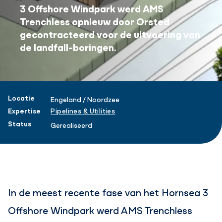
3 Offshore Windpark werd AMS
Trenchless opnieuw door Orsted
gecontracteerd voor de uitvoering van
de landfall-boringen.
Projectinformatie
Locatie
Engeland / Noordzee
Expertise
Pipelines & Utilities
Status
Gerealiseerd
In de meest recente fase van het Hornsea 3
Offshore Windpark werd AMS Trenchless