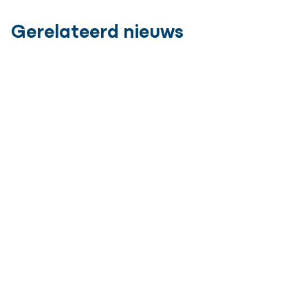
Gerelateerd nieuws
Nieuws
Hanab versterkt positie in het Verenigd
Koninkrijk met AMS Trenchless